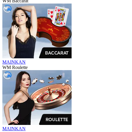
WM Baccarat
MAINKAN
WM Roulette
MAINKAN