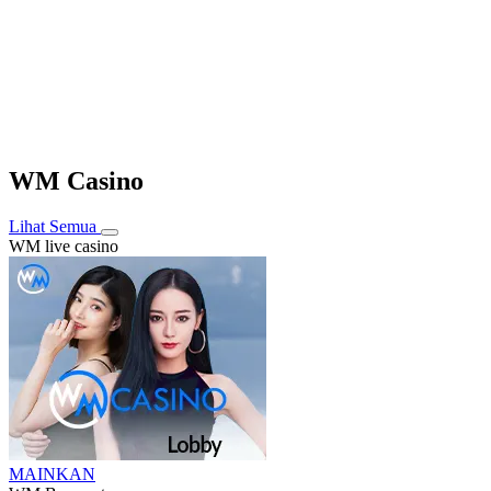
WM Casino
Lihat Semua
WM live casino
MAINKAN