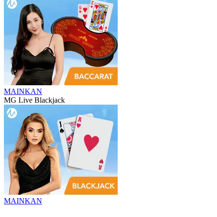
MAINKAN
MG Live Blackjack
MAINKAN