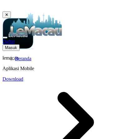
✕
Daftar
Masuk
lemacau
Beranda
Aplikasi Mobile
Download