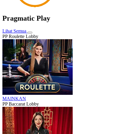
Pragmatic Play
Lihat Semua
PP Roulette Lobby
MAINKAN
PP Baccarat Lobby