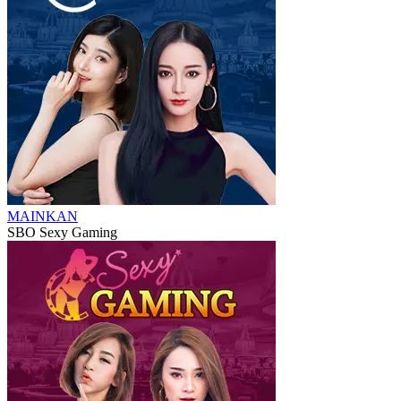
MAINKAN
SBO Sexy Gaming