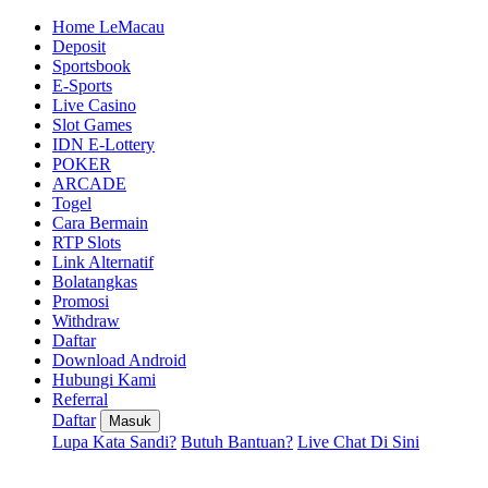
Home LeMacau
Deposit
Sportsbook
E-Sports
Live Casino
Slot Games
IDN E-Lottery
POKER
ARCADE
Togel
Cara Bermain
RTP Slots
Link Alternatif
Bolatangkas
Promosi
Withdraw
Daftar
Download Android
Hubungi Kami
Referral
Daftar
Masuk
Lupa Kata Sandi?
Butuh Bantuan?
Live Chat Di Sini