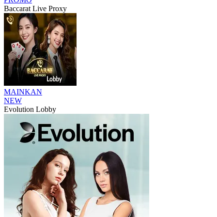
Baccarat Live Proxy
MAINKAN
NEW
Evolution Lobby