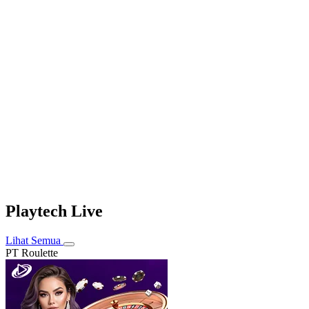
Playtech Live
Lihat Semua
PT Roulette