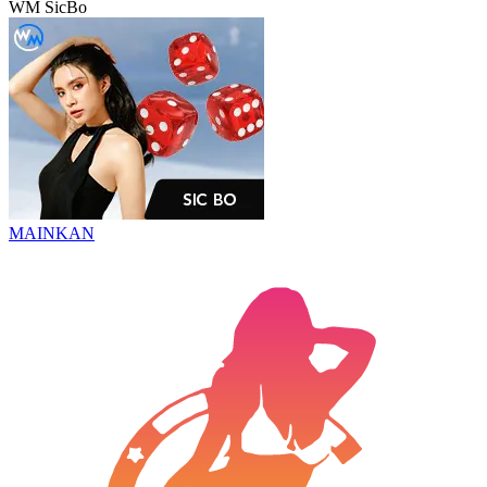
WM SicBo
MAINKAN