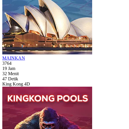
MAINKAN
3764
19
Jam
32
Menit
45
Detik
King Kong 4D