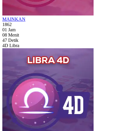
MAINKAN
1862
01
Jam
08
Menit
45
Detik
4D Libra