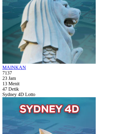
MAINKAN
7137
23
Jam
13
Menit
45
Detik
Sydney 4D Lotto