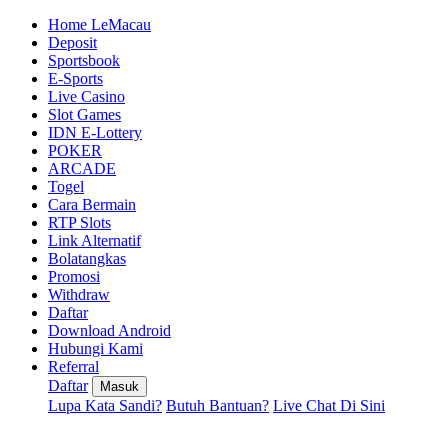
Home LeMacau
Deposit
Sportsbook
E-Sports
Live Casino
Slot Games
IDN E-Lottery
POKER
ARCADE
Togel
Cara Bermain
RTP Slots
Link Alternatif
Bolatangkas
Promosi
Withdraw
Daftar
Download Android
Hubungi Kami
Referral
Daftar
Masuk
Lupa Kata Sandi?
Butuh Bantuan?
Live Chat Di Sini