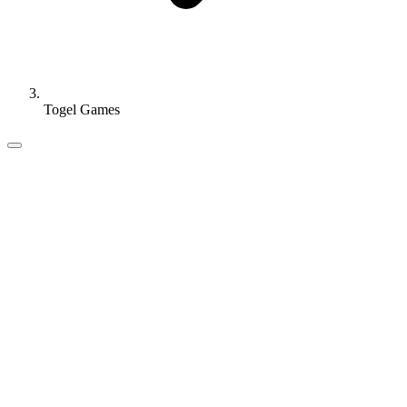
Togel Games