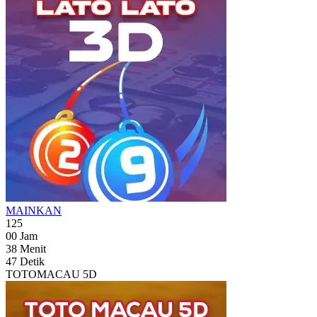
MAINKAN
125
00
Jam
38
Menit
45
Detik
TOTOMACAU 5D