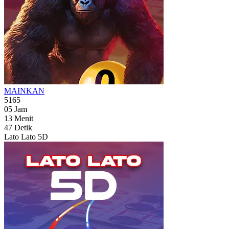
MAINKAN
5165
05
Jam
13
Menit
45
Detik
Lato Lato 5D