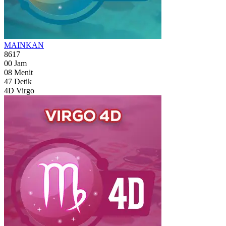
MAINKAN
8617
00
Jam
08
Menit
45
Detik
4D Virgo