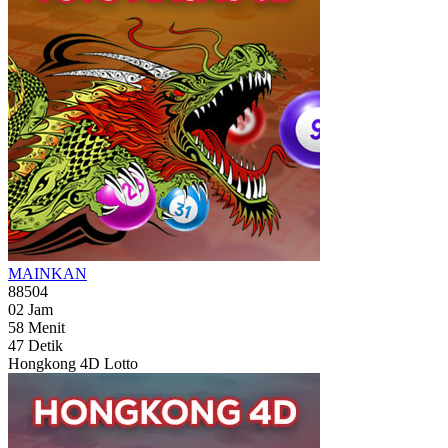
MAINKAN
88504
02
Jam
58
Menit
45
Detik
Hongkong 4D Lotto