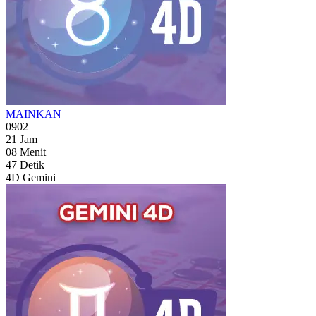
MAINKAN
0902
21
Jam
08
Menit
45
Detik
4D Gemini