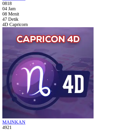
0818
04
Jam
08
Menit
45
Detik
4D Capricorn
MAINKAN
4921