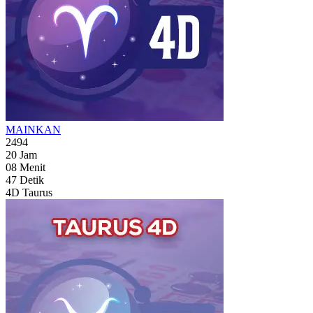
MAINKAN
2494
20
Jam
08
Menit
45
Detik
4D Taurus