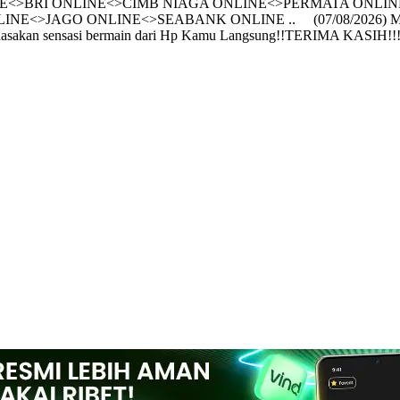
NE<>BRI ONLINE<>CIMB NIAGA ONLINE<>PERMATA ONL
NLINE<>JAGO ONLINE<>SEABANK ONLINE ..
(07/08/2026)
M
 Rasakan sensasi bermain dari Hp Kamu Langsung!!TERIMA KASIH!!