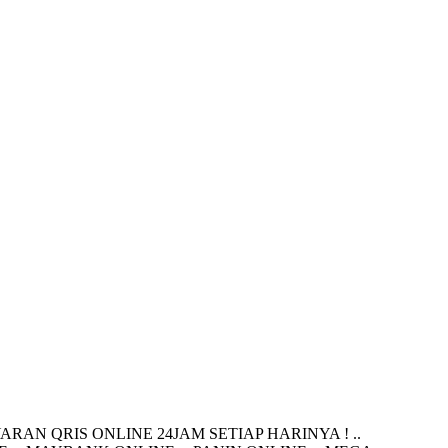
DAFTAR
MAINKAN
RAN QRIS ONLINE 24JAM SETIAP HARINYA ! ..