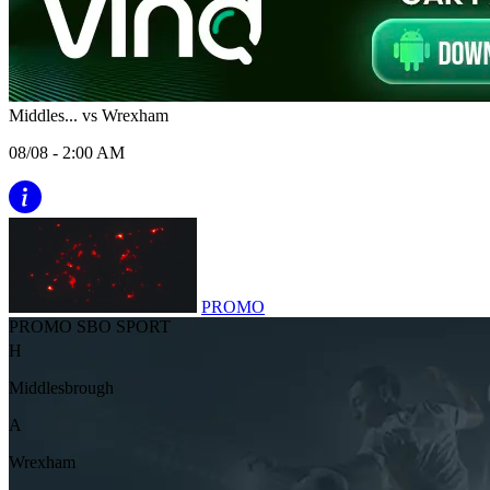
Middles... vs Wrexham
08/08 - 2:00 AM
PROMO
PROMO SBO SPORT
H
Middlesbrough
A
Wrexham